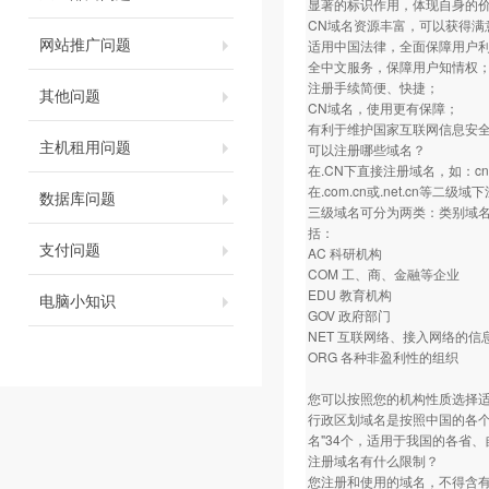
显著的标识作用，体现自身的
CN域名资源丰富，可以获得满
网站推广问题
适用中国法律，全面保障用户
全中文服务，保障用户知情权
注册手续简便、快捷；
其他问题
CN域名，使用更有保障；
有利于维护国家互联网信息安
主机租用问题
可以注册哪些域名？
在.CN下直接注册域名，如：c
在.com.cn或.net.cn等二级
数据库问题
三级域名可分为两类：类别域名和
括：
支付问题
AC 科研机构
COM 工、商、金融等企业
EDU 教育机构
电脑小知识
GOV 政府部门
NET 互联网络、接入网络的信息中
ORG 各种非盈利性的组织
您可以按照您的机构性质选择
行政区划域名是按照中国的各个
名"34个，适用于我国的各省、自
注册域名有什么限制？
您注册和使用的域名，不得含