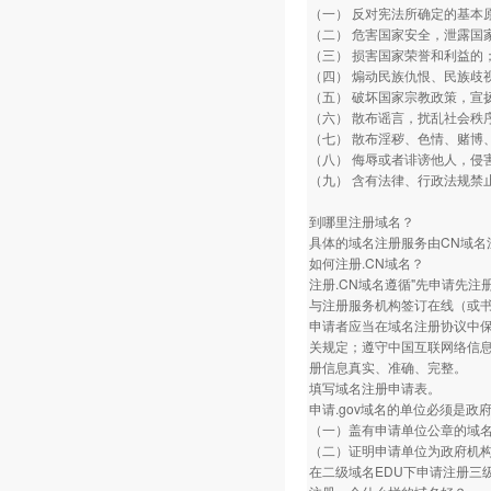
（一） 反对宪法所确定的基本
（二） 危害国家安全，泄露国
（三） 损害国家荣誉和利益的
（四） 煽动民族仇恨、民族歧
（五） 破坏国家宗教政策，宣
（六） 散布谣言，扰乱社会秩
（七） 散布淫秽、色情、赌博
（八） 侮辱或者诽谤他人，侵
（九） 含有法律、行政法规禁
到哪里注册域名？
具体的域名注册服务由CN域
如何注册.CN域名？
注册.CN域名遵循"先申请先注
与注册服务机构签订在线（或
申请者应当在域名注册协议中
关规定；遵守中国互联网络信
册信息真实、准确、完整。
填写域名注册申请表。
申请.gov域名的单位必须是
（一）盖有申请单位公章的域
（二）证明申请单位为政府机
在二级域名EDU下申请注册三